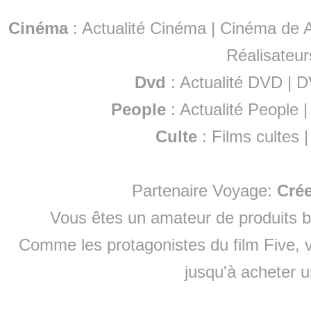
Cinéma
:
Actualité Cinéma
|
Cinéma de A
Réalisateur
Dvd
:
Actualité DVD
|
D
People
:
Actualité People
Culte
:
Films cultes
Partenaire Voyage:
Cré
Vous êtes un amateur de produits
b
Comme les protagonistes du film Five, v
jusqu'à
acheter 