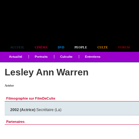
Simplement culte
ACCUEIL
CINÉMA
DVD
PEOPLE
CULTE
FORUM
Actualité
Portraits
Culculte
Entretiens
Lesley Ann Warren
Actrice
Filmographie sur FilmDeCulte
2002 (Actrice)
Secrétaire (La)
Partenaires