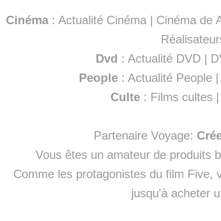
Cinéma
:
Actualité Cinéma
|
Cinéma de A
Réalisateur
Dvd
:
Actualité DVD
|
D
People
:
Actualité People
Culte
:
Films cultes
Partenaire Voyage:
Cré
Vous êtes un amateur de produits
b
Comme les protagonistes du film Five, v
jusqu'à
acheter 