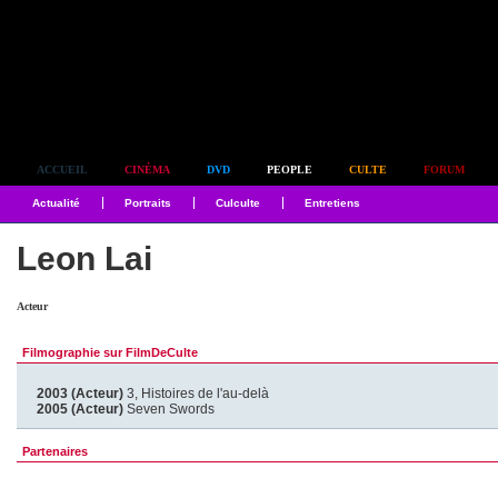
Simplement culte
ACCUEIL
CINÉMA
DVD
PEOPLE
CULTE
FORUM
Actualité
Portraits
Culculte
Entretiens
Leon Lai
Acteur
Filmographie sur FilmDeCulte
2003 (Acteur)
3, Histoires de l'au-delà
2005 (Acteur)
Seven Swords
Partenaires