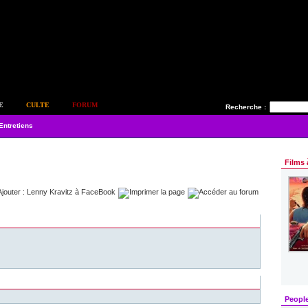
E
CULTE
FORUM
Recherche :
Entretiens
Films 
Peopl