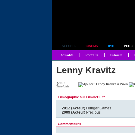
Simplement culte
ACCUEIL
CINÉMA
DVD
PEOPL
Actualité
Portraits
Culculte
Lenny Kravitz
Acteur
États-Unis
Filmographie sur FilmDeCulte
2012 (Acteur)
Hunger Games
2009 (Acteur)
Precious
Commentaires