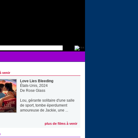
à venir
Love Lies Bleeding
États-Unis, 2024
De
Rose Glass
Lou, gérante solitaire d'une salle
de sport, tombe éperdument
amoureuse de Jackie, une ...
plus de films à venir
e