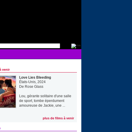
à venir
Love Lies Bleeding
États-Unis, 2024
De
Rose Glass
Lou, gérante solitaire d'une salle
de sport, tombe éperdument
amoureuse de Jackie, une ...
plus de films à venir
e