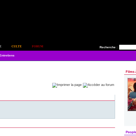
E
CULTE
FORUM
Recherche :
Entretiens
Films 
Peopl