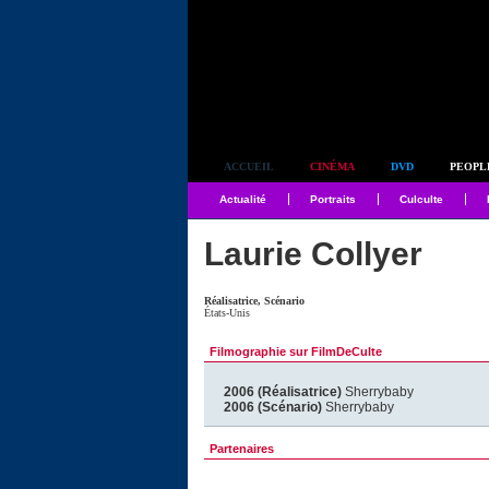
Simplement culte
ACCUEIL
CINÉMA
DVD
PEOPL
Actualité
Portraits
Culculte
Laurie Collyer
Réalisatrice, Scénario
États-Unis
Filmographie sur FilmDeCulte
2006 (Réalisatrice)
Sherrybaby
2006 (Scénario)
Sherrybaby
Partenaires