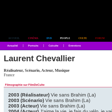
Simplement culte
ACCUEIL
CINÉMA
DVD
PEOPLE
CULTE
FORUM
Actualité
Portraits
Culculte
Entretiens
Laurent Chevallier
Réalisateur, Scénario, Acteur, Musique
France
Filmographie sur FilmDeCulte
2003 (Réalisateur)
Vie sans Brahim (La)
2003 (Scénario)
Vie sans Brahim (La)
2003 (Acteur)
Vie sans Brahim (La)
2004 (Acteur)
J'aime la vie, je fais du vélo, je 