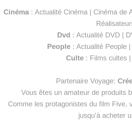
Cinéma
:
Actualité Cinéma
|
Cinéma de A
Réalisateur
Dvd
:
Actualité DVD
|
D
People
:
Actualité People
Culte
:
Films cultes
Partenaire Voyage:
Cré
Vous êtes un amateur de produits
b
Comme les protagonistes du film Five, v
jusqu'à
acheter 