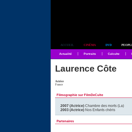
Simplement culte
ACCUEIL
CINÉMA
DVD
PEOPL
Actualité
Portraits
Culculte
Laurence Côte
Actrice
France
Filmographie sur FilmDeCulte
2007 (Actrice)
Chambre des morts (La)
2003 (Actrice)
Nos Enfants chéris
Partenaires