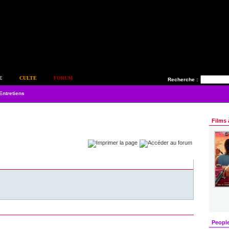
E
CULTE
FORUM
Recherche :
Entretiens
Films 
Peopl