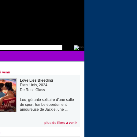
à venir
Love Lies Bleeding
États-Unis, 2024
De
Rose Glass
Lou, gérante solitaire d'une salle
de sport, tombe éperdument
amoureuse de Jackie, une ...
plus de films à venir
e