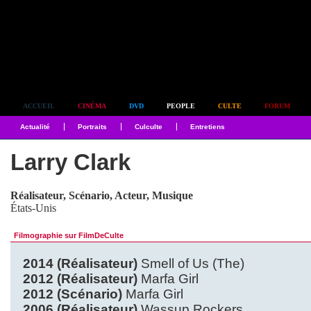
Simplement culte
ACCUEIL
CINÉMA
DVD
PEOPLE
CULTE
FORUM
Actualité
Portraits
Culculte
Entretiens
Larry Clark
Réalisateur, Scénario, Acteur, Musique
États-Unis
Filmographie sur FilmDeCulte
2014 (Réalisateur)
Smell of Us (The)
2012 (Réalisateur)
Marfa Girl
2012 (Scénario)
Marfa Girl
2006 (Réalisateur)
Wassup Rockers