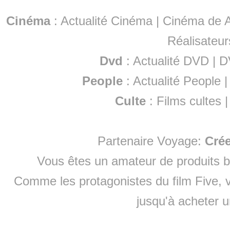
Cinéma
:
Actualité Cinéma
|
Cinéma de A
Réalisateur
Dvd
:
Actualité DVD
|
D
People
:
Actualité People
Culte
:
Films cultes
Partenaire Voyage:
Cré
Vous êtes un amateur de produits
b
Comme les protagonistes du film Five, v
jusqu'à
acheter 