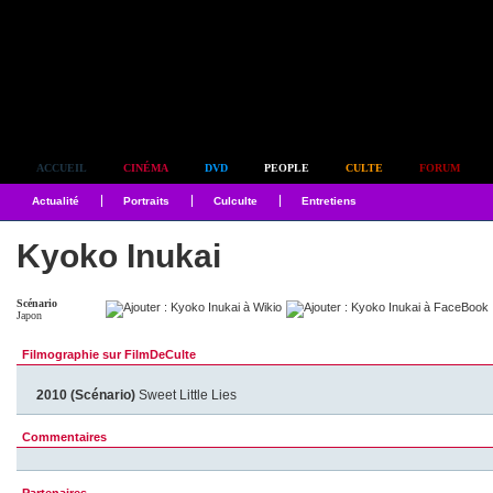
Simplement culte
ACCUEIL
CINÉMA
DVD
PEOPLE
CULTE
FORUM
Actualité
Portraits
Culculte
Entretiens
Kyoko Inukai
Scénario
Japon
Filmographie sur FilmDeCulte
2010 (Scénario)
Sweet Little Lies
Commentaires