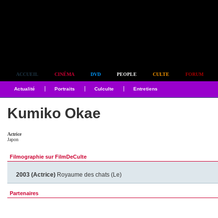
Simplement culte
ACCUEIL
CINÉMA
DVD
PEOPLE
CULTE
FORUM
Actualité
Portraits
Culculte
Entretiens
Kumiko Okae
Actrice
Japon
Filmographie sur FilmDeCulte
2003 (Actrice)
Royaume des chats (Le)
Partenaires