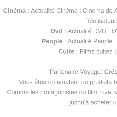
Cinéma
:
Actualité Cinéma
|
Cinéma de A
Réalisateur
Dvd
:
Actualité DVD
|
D
People
:
Actualité People
Culte
:
Films cultes
Partenaire Voyage:
Cré
Vous êtes un amateur de produits
b
Comme les protagonistes du film Five, v
jusqu'à
acheter 