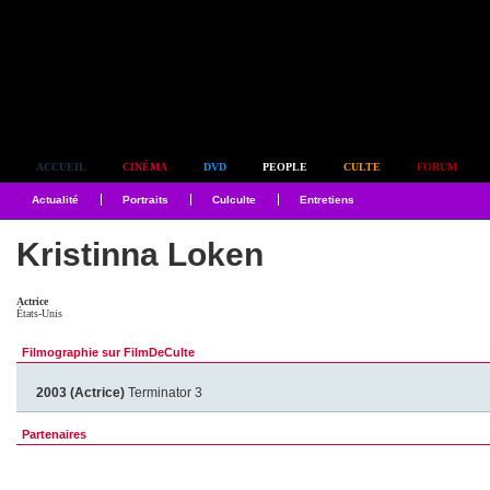
Simplement culte
ACCUEIL
CINÉMA
DVD
PEOPLE
CULTE
FORUM
Actualité
Portraits
Culculte
Entretiens
Kristinna Loken
Actrice
États-Unis
Filmographie sur FilmDeCulte
2003 (Actrice)
Terminator 3
Partenaires