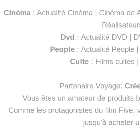
Cinéma
:
Actualité Cinéma
|
Cinéma de A
Réalisateur
Dvd
:
Actualité DVD
|
D
People
:
Actualité People
Culte
:
Films cultes
Partenaire Voyage:
Cré
Vous êtes un amateur de produits
b
Comme les protagonistes du film Five, v
jusqu'à
acheter 