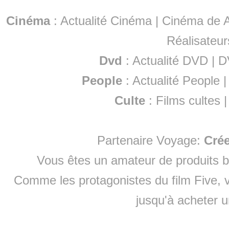
Cinéma
:
Actualité Cinéma
|
Cinéma de A
Réalisateur
Dvd
:
Actualité DVD
|
D
People
:
Actualité People
Culte
:
Films cultes
Partenaire Voyage:
Cré
Vous êtes un amateur de produits
b
Comme les protagonistes du film Five, v
jusqu'à
acheter 