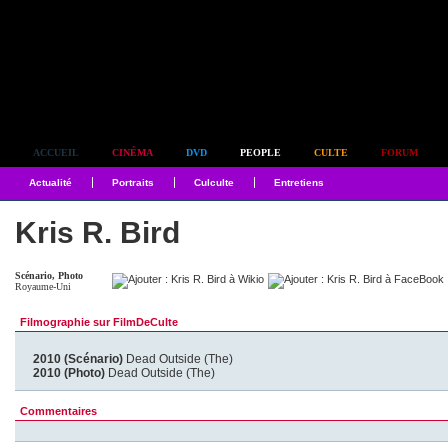
Simplement culte
ACCUEIL
CINÉMA
DVD
PEOPLE
CULTE
FORUM
Actualité
Portraits
Culculte
Entretiens
Kris R. Bird
Scénario, Photo
Royaume-Uni
Filmographie sur FilmDeCulte
2010 (Scénario)
Dead Outside (The)
2010 (Photo)
Dead Outside (The)
Commentaires