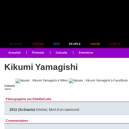
Simplement culte
ACCUEIL
CINÉMA
DVD
PEOPLE
CULTE
FORUM
Actualité
Portraits
Culculte
Entretiens
Kikumi Yamagishi
Scénario
Japon
Filmographie sur FilmDeCulte
2011 (Scénario)
Ichimei, Mort d’un samouraï
Commentaires