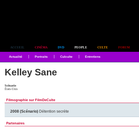
Simplement culte
ACCUEIL
CINÉMA
DVD
PEOPLE
CULTE
FORUM
Actualité
Portraits
Culculte
Entretiens
Kelley Sane
Scénario
États-Unis
Filmographie sur FilmDeCulte
2008 (Scénario)
Détention secrète
Partenaires