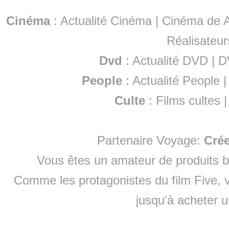
Cinéma
:
Actualité Cinéma
|
Cinéma de A
Réalisateur
Dvd
:
Actualité DVD
|
D
People
:
Actualité People
Culte
:
Films cultes
Partenaire Voyage:
Cré
Vous êtes un amateur de produits
b
Comme les protagonistes du film Five, v
jusqu'à
acheter 