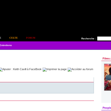
E
CULTE
FORUM
Recherche :
Entretiens
Films 
Peopl