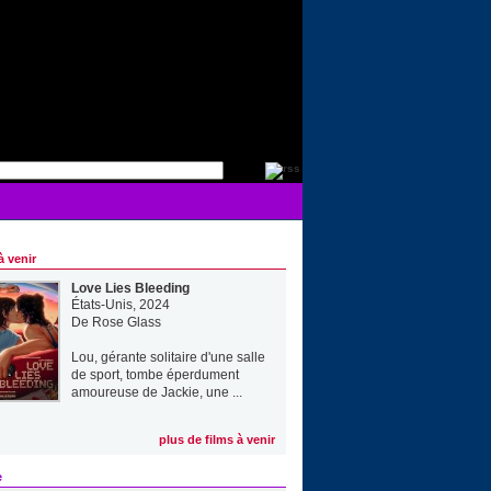
à venir
Love Lies Bleeding
États-Unis, 2024
De
Rose Glass
Lou, gérante solitaire d'une salle
de sport, tombe éperdument
amoureuse de Jackie, une ...
plus de films à venir
e