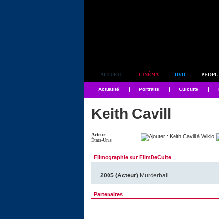
Simplement culte
ACCUEIL
CINÉMA
DVD
PEOPL
Actualité
Portraits
Culculte
Keith Cavill
Acteur
États-Unis
Filmographie sur FilmDeCulte
2005 (Acteur)
Murderball
Partenaires