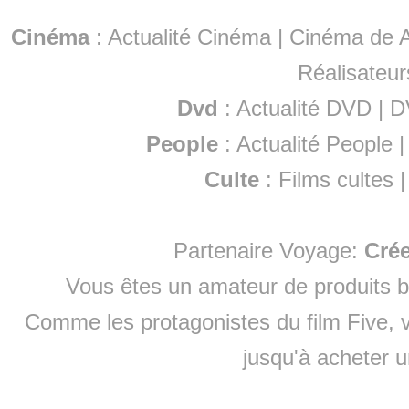
Cinéma
:
Actualité Cinéma
|
Cinéma de A
Réalisateur
Dvd
:
Actualité DVD
|
D
People
:
Actualité People
Culte
:
Films cultes
Partenaire Voyage:
Cré
Vous êtes un amateur de produits
b
Comme les protagonistes du film Five, v
jusqu'à
acheter 