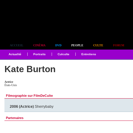
Simplement culte
ACCUEIL
CINÉMA
DVD
PEOPLE
CULTE
FORUM
Actualité
Portraits
Culculte
Entretiens
Kate Burton
Actrice
États-Unis
Filmographie sur FilmDeCulte
2006 (Actrice)
Sherrybaby
Partenaires