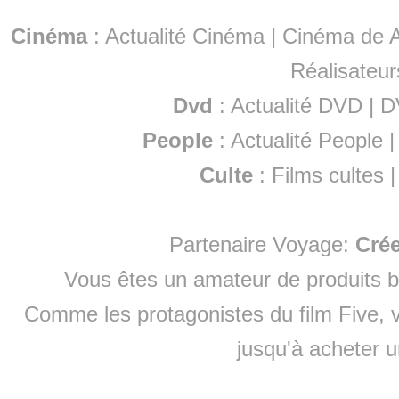
Cinéma
:
Actualité Cinéma
|
Cinéma de A
Réalisateur
Dvd
:
Actualité DVD
|
D
People
:
Actualité People
Culte
:
Films cultes
Partenaire Voyage:
Cré
Vous êtes un amateur de produits
b
Comme les protagonistes du film Five, v
jusqu'à
acheter 