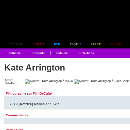
Simplement culte
ACCUEIL
CINÉMA
DVD
PEOPLE
CULTE
FORUM
Actualité
Portraits
Culculte
Entretiens
Kate Arrington
Actrice
États-Unis
Filmographie sur FilmDeCulte
2019 (Actrice)
Knives and Skin
Commentaires