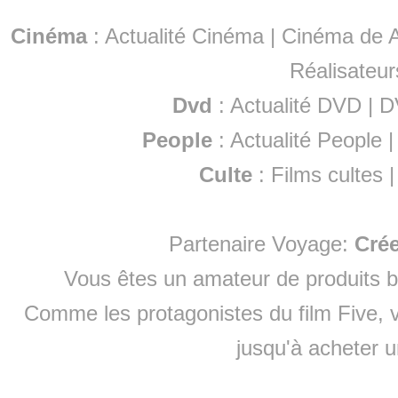
Cinéma
:
Actualité Cinéma
|
Cinéma de A
Réalisateur
Dvd
:
Actualité DVD
|
D
People
:
Actualité People
Culte
:
Films cultes
Partenaire Voyage:
Cré
Vous êtes un amateur de produits
b
Comme les protagonistes du film Five, v
jusqu'à
acheter 