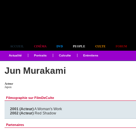
Simplement culte
ACCUEIL
CINÉMA
DVD
PEOPLE
CULTE
FORUM
Actualité
Portraits
Culculte
Entretiens
Jun Murakami
Acteur
Japon
Filmographie sur FilmDeCulte
2001 (Acteur)
A Woman's Work
2002 (Acteur)
Red Shadow
Partenaires