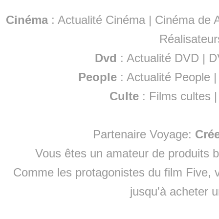
Cinéma
:
Actualité Cinéma
|
Cinéma de A
Réalisateur
Dvd
:
Actualité DVD
|
D
People
:
Actualité People
Culte
:
Films cultes
Partenaire Voyage:
Cré
Vous êtes un amateur de produits
b
Comme les protagonistes du film Five, v
jusqu'à
acheter 