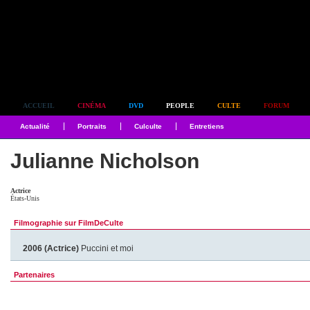
Simplement culte
ACCUEIL
CINÉMA
DVD
PEOPLE
CULTE
FORUM
Actualité
Portraits
Culculte
Entretiens
Julianne Nicholson
Actrice
États-Unis
Filmographie sur FilmDeCulte
2006 (Actrice)
Puccini et moi
Partenaires