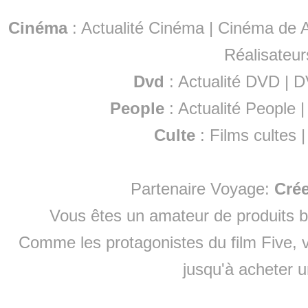
Cinéma
:
Actualité Cinéma
|
Cinéma de A
Réalisateur
Dvd
:
Actualité DVD
|
D
People
:
Actualité People
Culte
:
Films cultes
Partenaire Voyage:
Cré
Vous êtes un amateur de produits
b
Comme les protagonistes du film Five, v
jusqu'à
acheter 