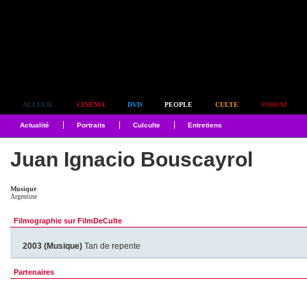
Simplement culte
ACCUEIL
CINÉMA
DVD
PEOPLE
CULTE
FORUM
Actualité
Portraits
Culculte
Entretiens
Juan Ignacio Bouscayrol
Musique
Argentine
Filmographie sur FilmDeCulte
2003 (Musique)
Tan de repente
Partenaires