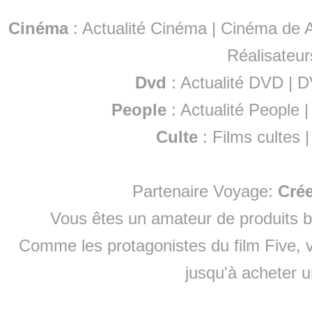
Cinéma
:
Actualité Cinéma
|
Cinéma de A
Réalisateur
Dvd
:
Actualité DVD
|
D
People
:
Actualité People
Culte
:
Films cultes
Partenaire Voyage:
Cré
Vous êtes un amateur de produits
b
Comme les protagonistes du film Five, v
jusqu'à
acheter 