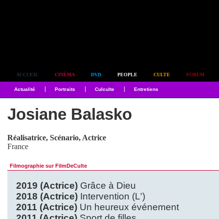
Simplement culte
ACCUEIL
CINÉMA
DVD
PEOPLE
CULTE
FORUM
Actualité
Portraits
Culculte
Entretiens
Josiane Balasko
Réalisatrice, Scénario, Actrice
France
Filmographie sur FilmDeCulte
2019 (Actrice)
Grâce à Dieu
2018 (Actrice)
Intervention (L')
2011 (Actrice)
Un heureux événement
2011 (Actrice)
Sport de filles