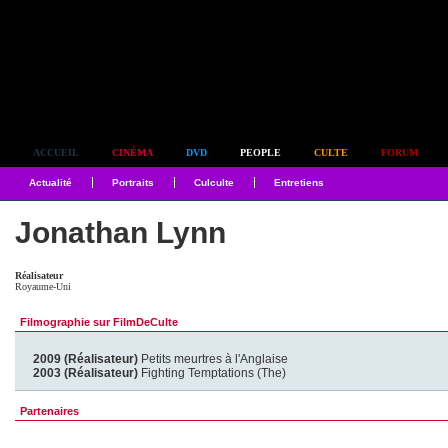
Simplement culte
ACCUEIL
CINÉMA
DVD
PEOPLE
CULTE
FORUM
Actualité
Portraits
Culculte
Entretiens
Jonathan Lynn
Réalisateur
Royaume-Uni
Filmographie sur FilmDeCulte
2009 (Réalisateur)
Petits meurtres à l'Anglaise
2003 (Réalisateur)
Fighting Temptations (The)
Partenaires