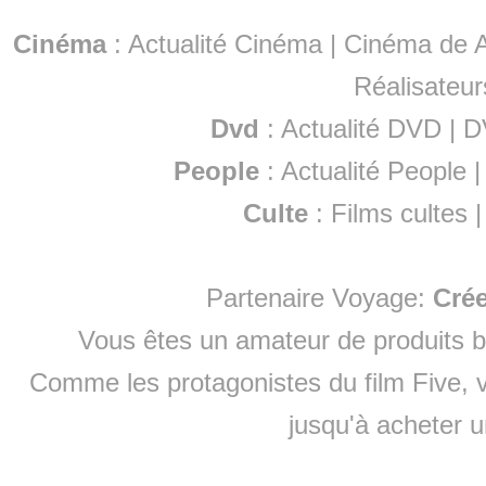
Cinéma
:
Actualité Cinéma
|
Cinéma de A
Réalisateur
Dvd
:
Actualité DVD
|
D
People
:
Actualité People
Culte
:
Films cultes
Partenaire Voyage:
Cré
Vous êtes un amateur de produits
b
Comme les protagonistes du film Five, v
jusqu'à
acheter 