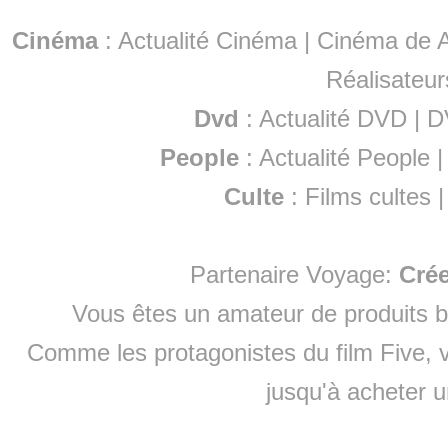
Cinéma
:
Actualité Cinéma
|
Cinéma de A
Réalisateur
Dvd
:
Actualité DVD
|
D
People
:
Actualité People
Culte
:
Films cultes
Partenaire Voyage:
Cré
Vous êtes un amateur de produits
b
Comme les protagonistes du film Five, v
jusqu'à
acheter 