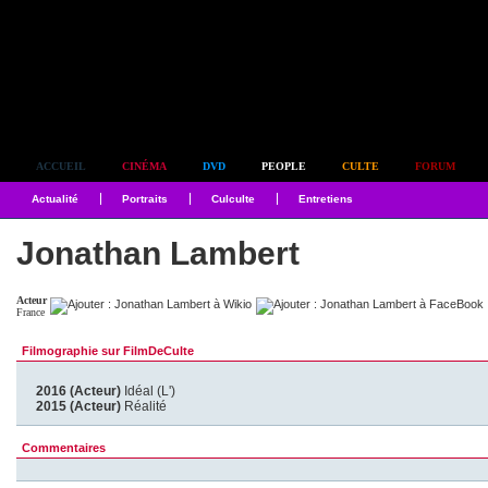
Simplement culte
ACCUEIL
CINÉMA
DVD
PEOPLE
CULTE
FORUM
Actualité
Portraits
Culculte
Entretiens
Jonathan Lambert
Acteur
France
Filmographie sur FilmDeCulte
2016 (Acteur)
Idéal (L')
2015 (Acteur)
Réalité
Commentaires