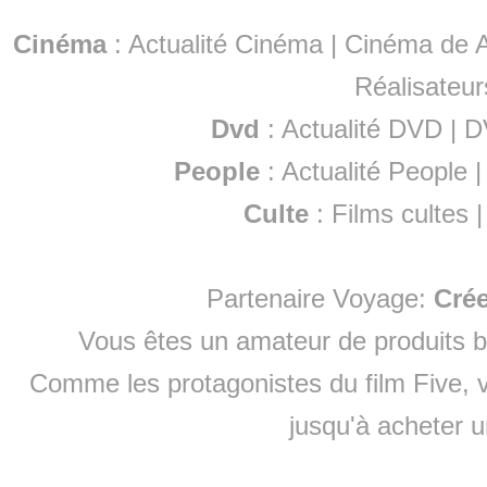
Cinéma
:
Actualité Cinéma
|
Cinéma de A
Réalisateur
Dvd
:
Actualité DVD
|
D
People
:
Actualité People
Culte
:
Films cultes
Partenaire Voyage:
Cré
Vous êtes un amateur de produits
b
Comme les protagonistes du film Five, v
jusqu'à
acheter 