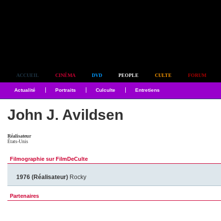
Simplement culte
ACCUEIL
CINÉMA
DVD
PEOPLE
CULTE
FORUM
Actualité
Portraits
Culculte
Entretiens
John J. Avildsen
Réalisateur
États-Unis
Filmographie sur FilmDeCulte
1976 (Réalisateur)
Rocky
Partenaires