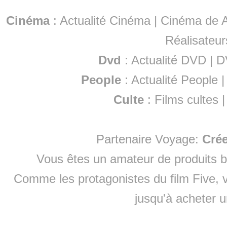
Cinéma
:
Actualité Cinéma
|
Cinéma de A
Réalisateur
Dvd
:
Actualité DVD
|
D
People
:
Actualité People
Culte
:
Films cultes
Partenaire Voyage:
Cré
Vous êtes un amateur de produits
b
Comme les protagonistes du film Five, v
jusqu'à
acheter 