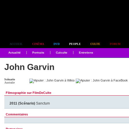
Simplement culte
ACCUEIL
CINÉMA
DVD
PEOPLE
CULTE
FORUM
Actualité
Portraits
Culculte
Entretiens
John Garvin
Scénario
Australie
Filmographie sur FilmDeCulte
2011 (Scénario)
Sanctum
Commentaires