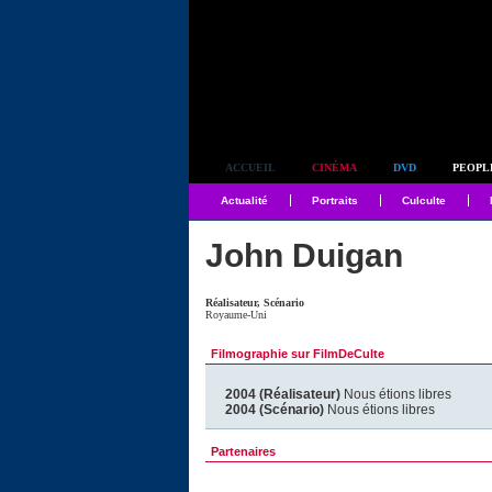
Simplement culte
ACCUEIL
CINÉMA
DVD
PEOPL
Actualité
Portraits
Culculte
John Duigan
Réalisateur, Scénario
Royaume-Uni
Filmographie sur FilmDeCulte
2004 (Réalisateur)
Nous étions libres
2004 (Scénario)
Nous étions libres
Partenaires