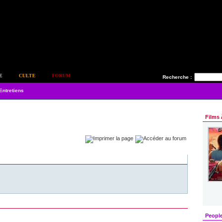
E
CULTE
FORUM
Recherche :
Entretiens
Films 
Peopl