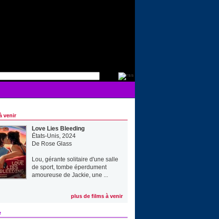
à venir
Love Lies Bleeding
États-Unis, 2024
De
Rose Glass
Lou, gérante solitaire d'une salle
de sport, tombe éperdument
amoureuse de Jackie, une ...
plus de films à venir
e