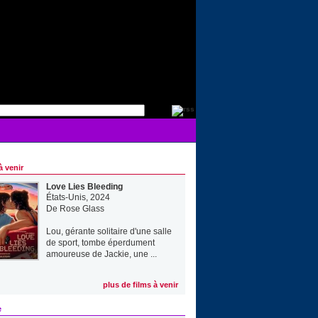
à venir
Love Lies Bleeding
États-Unis, 2024
De
Rose Glass
Lou, gérante solitaire d'une salle
de sport, tombe éperdument
amoureuse de Jackie, une ...
plus de films à venir
e