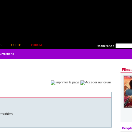
E
CULTE
FORUM
Recherche :
Entretiens
Films 
troubles
Peopl