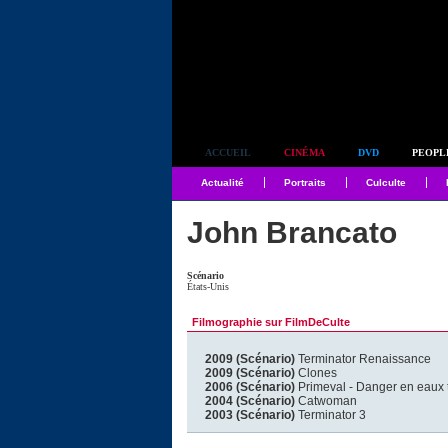
Simplement culte
ACCUEIL
CINÉMA
DVD
PEOPL
Actualité
Portraits
Culculte
John Brancato
Scénario
États-Unis
Filmographie sur FilmDeCulte
2009 (Scénario)
Terminator Renaissance
2009 (Scénario)
Clones
2006 (Scénario)
Primeval - Danger en eaux 
2004 (Scénario)
Catwoman
2003 (Scénario)
Terminator 3