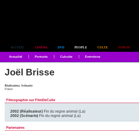
Simplement culte
ACCUEIL
CINÉMA
DVD
PEOPLE
CULTE
FORUM
Actualité
Portraits
Culculte
Entretiens
Joël Brisse
Réalisateur, Scénario
France
Filmographie sur FilmDeCulte
2002 (Réalisateur)
Fin du regne animal (La)
2002 (Scénario)
Fin du regne animal (La)
Partenaires