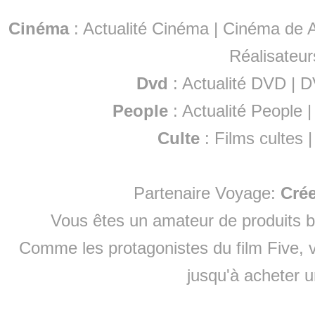
Cinéma
:
Actualité Cinéma
|
Cinéma de A
Réalisateur
Dvd
:
Actualité DVD
|
D
People
:
Actualité People
Culte
:
Films cultes
Partenaire Voyage:
Cré
Vous êtes un amateur de produits
b
Comme les protagonistes du film Five, v
jusqu'à
acheter 