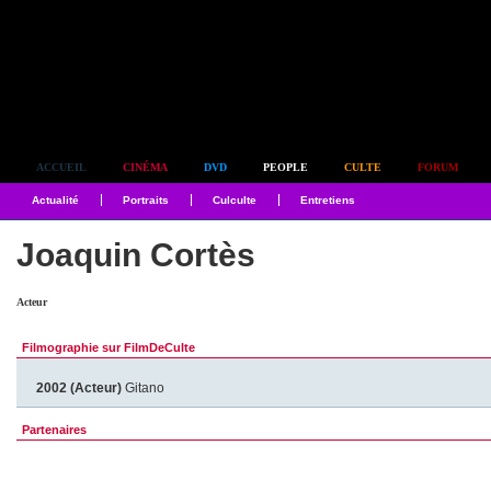
Simplement culte
ACCUEIL
CINÉMA
DVD
PEOPLE
CULTE
FORUM
Actualité
Portraits
Culculte
Entretiens
Joaquin Cortès
Acteur
Filmographie sur FilmDeCulte
2002 (Acteur)
Gitano
Partenaires