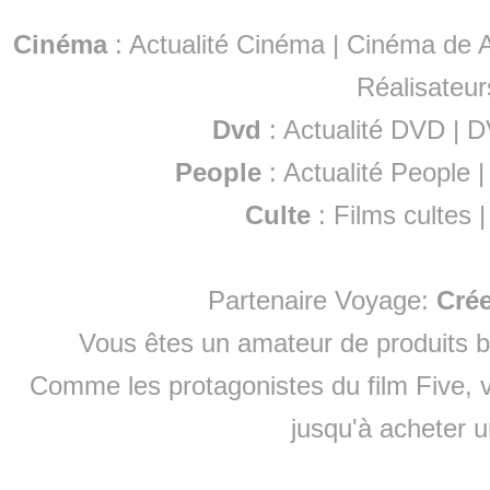
Cinéma
:
Actualité Cinéma
|
Cinéma de A
Réalisateur
Dvd
:
Actualité DVD
|
D
People
:
Actualité People
Culte
:
Films cultes
Partenaire Voyage:
Cré
Vous êtes un amateur de produits
b
Comme les protagonistes du film Five, v
jusqu'à
acheter 