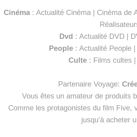
Cinéma
:
Actualité Cinéma
|
Cinéma de A
Réalisateur
Dvd
:
Actualité DVD
|
D
People
:
Actualité People
Culte
:
Films cultes
Partenaire Voyage:
Cré
Vous êtes un amateur de produits
b
Comme les protagonistes du film Five, v
jusqu'à
acheter 