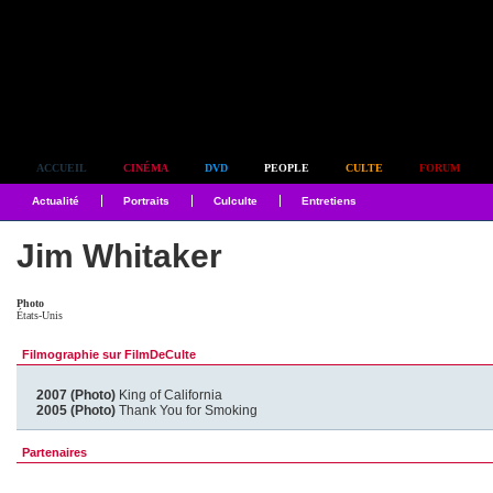
Simplement culte
ACCUEIL
CINÉMA
DVD
PEOPLE
CULTE
FORUM
Actualité
Portraits
Culculte
Entretiens
Jim Whitaker
Photo
États-Unis
Filmographie sur FilmDeCulte
2007 (Photo)
King of California
2005 (Photo)
Thank You for Smoking
Partenaires