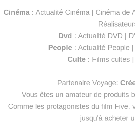
Cinéma
:
Actualité Cinéma
|
Cinéma de A
Réalisateur
Dvd
:
Actualité DVD
|
D
People
:
Actualité People
Culte
:
Films cultes
Partenaire Voyage:
Cré
Vous êtes un amateur de produits
b
Comme les protagonistes du film Five, v
jusqu'à
acheter 