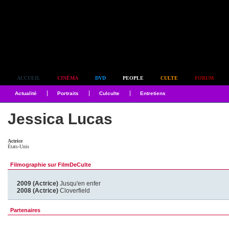
Simplement culte
ACCUEIL
CINÉMA
DVD
PEOPLE
CULTE
FORUM
Actualité
Portraits
Culculte
Entretiens
Jessica Lucas
Actrice
États-Unis
Filmographie sur FilmDeCulte
2009 (Actrice)
Jusqu'en enfer
2008 (Actrice)
Cloverfield
Partenaires