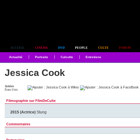
Simplement culte
ACCUEIL
CINÉMA
DVD
PEOPLE
CULTE
FORUM
Actualité
Portraits
Culculte
Entretiens
Jessica Cook
Actrice
États-Unis
Filmographie sur FilmDeCulte
2015 (Actrice)
Stung
Commentaires