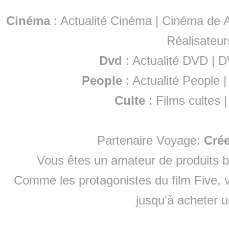
Cinéma
:
Actualité Cinéma
|
Cinéma de A
Réalisateur
Dvd
:
Actualité DVD
|
D
People
:
Actualité People
Culte
:
Films cultes
Partenaire Voyage:
Cré
Vous êtes un amateur de produits
b
Comme les protagonistes du film Five, v
jusqu'à
acheter 