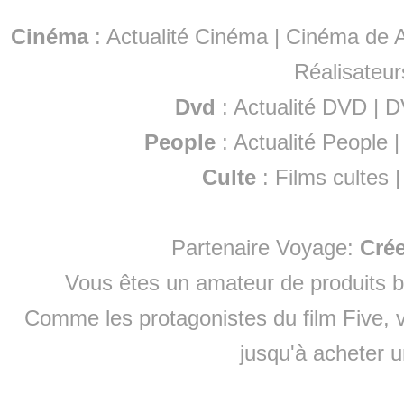
Cinéma
:
Actualité Cinéma
|
Cinéma de A
Réalisateur
Dvd
:
Actualité DVD
|
D
People
:
Actualité People
Culte
:
Films cultes
Partenaire Voyage:
Cré
Vous êtes un amateur de produits
b
Comme les protagonistes du film Five, v
jusqu'à
acheter 