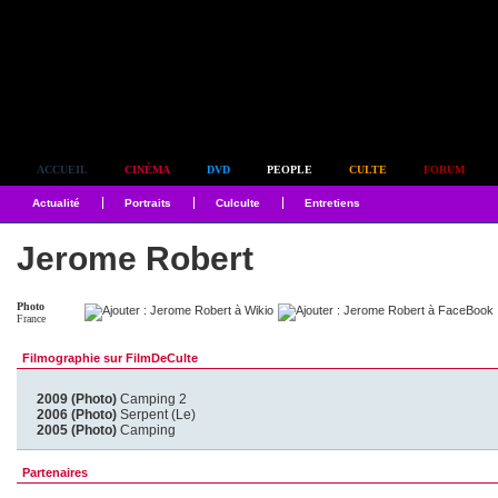
Simplement culte
ACCUEIL
CINÉMA
DVD
PEOPLE
CULTE
FORUM
Actualité
Portraits
Culculte
Entretiens
Jerome Robert
Photo
France
Filmographie sur FilmDeCulte
2009 (Photo)
Camping 2
2006 (Photo)
Serpent (Le)
2005 (Photo)
Camping
Partenaires