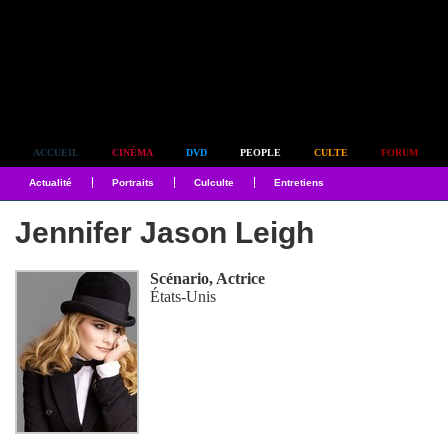
Simplement culte
ACCUEIL
CINÉMA
DVD
PEOPLE
CULTE
FORUM
Actualité
Portraits
Culculte
Entretiens
Jennifer Jason Leigh
Scénario, Actrice
États-Unis