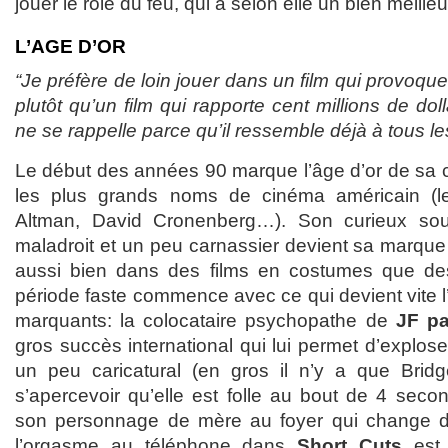
jouer le rôle du feu, qui a selon elle un bien meilleur
L’AGE D’OR
“Je préfère de loin jouer dans un film qui provoqu
plutôt qu’un film qui rapporte cent millions de do
ne se rappelle parce qu’il ressemble déjà à tous le
Le début des années 90 marque l’âge d’or de sa ca
les plus grands noms de cinéma américain (l
Altman, David Cronenberg…). Son curieux sour
maladroit et un peu carnassier devient sa marque
aussi bien dans des films en costumes que des
période faste commence avec ce qui devient vite l’
marquants: la colocataire psychopathe de
JF pa
gros succès international qui lui permet d’explose
un peu caricatural (en gros il n’y a que Bri
s’apercevoir qu’elle est folle au bout de 4 seco
son personnage de mère au foyer qui change 
l’orgasme au téléphone dans
Short Cuts
est 