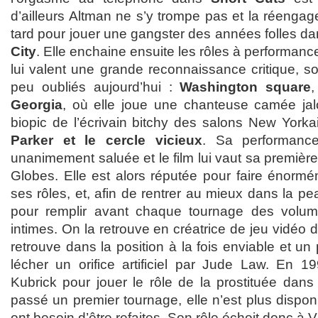
d’ailleurs Altman ne s’y trompe pas et la réenga
tard pour jouer une gangster des années folles dan
City
. Elle enchaine ensuite les rôles à performance
lui valent une grande reconnaissance critique, son
peu oubliés aujourd’hui :
Washington square
Georgia
, où elle joue une chanteuse camée jal
biopic de l’écrivain bitchy des salons New York
Parker et le cercle vicieux
. Sa performanc
unanimement saluée et le film lui vaut sa premiè
Globes. Elle est alors réputée pour faire énorm
ses rôles, et, afin de rentrer au mieux dans la 
pour remplir avant chaque tournage des volum
intimes. On la retrouve en créatrice de jeu vidéo
retrouve dans la position à la fois enviable et un
lécher un orifice artificiel par Jude Law. En 19
Kubrick pour jouer le rôle de la prostituée dan
passé un premier tournage, elle n’est plus dispo
ont besoin d’être refaites. Son rôle échoit donc à