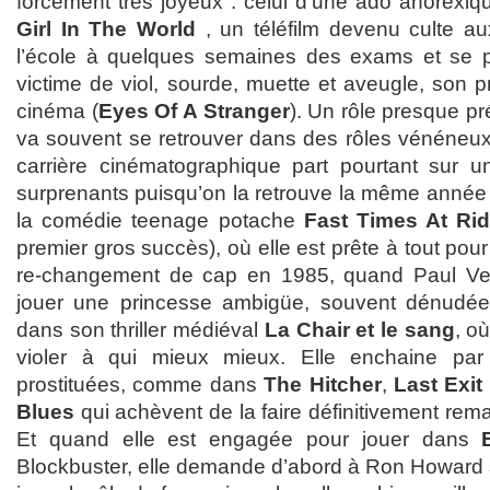
forcément très joyeux : celui d’une ado anorexi
Girl In The World
, un téléfilm devenu culte aux
l’école à quelques semaines des exams et se pr
victime de viol, sourde, muette et aveugle, son p
cinéma (
Eyes Of A Stranger
). Un rôle presque pr
va souvent se retrouver dans des rôles vénéneux 
carrière cinématographique part pourtant sur u
surprenants puisqu’on la retrouve la même anné
la comédie teenage potache
Fast Times At Ri
premier gros succès), où elle est prête à tout pour 
re-changement de cap en 1985, quand Paul Ver
jouer une princesse ambigüe, souvent dénudée 
dans son thriller médiéval
La Chair et le sang
, où
violer à qui mieux mieux. Elle enchaine par
prostituées, comme dans
The Hitcher
,
Last Exit
Blues
qui achèvent de la faire définitivement rema
Et quand elle est engagée pour jouer dans
Blockbuster, elle demande d’abord à Ron Howard si