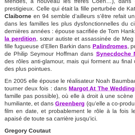
Mendes, à nouveau les frères Coen…), dans d
prestigieux. Celle qui était la fille perturbée de 
Claiborne
en 94 semble d’ailleurs s’être refait un
dans les familles les plus dysfonctionnelles du 
dernières années : épouse sacrifiée de Tom Han
la perdition
, sœur autiste et assassinée de Me
fille fugueuse d’Ellen Barkin dans
Palindromes
, p
de Philip Seymour Hoffman dans
Synecdoche 
des rôles anti-glamour, mais qui forment au fina
des plus pointues.
En 2005 elle épouse le réalisateur Noah Baumbach, 
tourner deux fois : dans
Margot At The Wedding
famille pas possible), où elle à droit à une scène
humiliante, et dans
Greenberg
(qu’elle a co-produi
film en date, et probablement le rôle à la fois l
apaisé de toute sa carrière jusqu’ici.
Gregory Coutaut