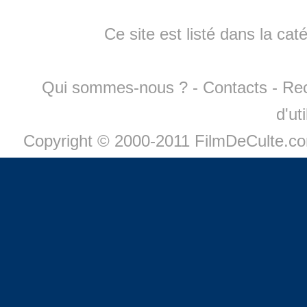
Ce site est listé dans la cat
Qui sommes-nous ?
-
Contacts
-
Re
d'ut
Copyright © 2000-2011 FilmDeCulte.c