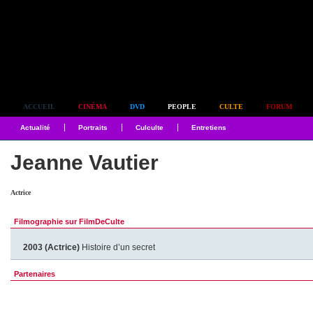
Simplement culte
ACCUEIL
CINÉMA
DVD
PEOPLE
CULTE
FORUM
Actualité
Portraits
Culculte
Entretiens
Jeanne Vautier
Actrice
Filmographie sur FilmDeCulte
2003 (Actrice)
Histoire d’un secret
Partenaires