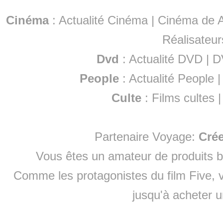
Cinéma
:
Actualité Cinéma
|
Cinéma de A
Réalisateur
Dvd
:
Actualité DVD
|
D
People
:
Actualité People
Culte
:
Films cultes
Partenaire Voyage:
Cré
Vous êtes un amateur de produits
b
Comme les protagonistes du film Five, v
jusqu'à
acheter 