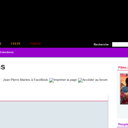
E
CULTE
FORUM
Recherche :
Entretiens
ns
Films 
Peopl