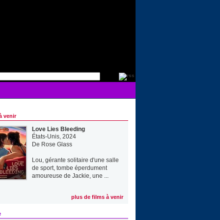
à venir
Love Lies Bleeding
États-Unis, 2024
De
Rose Glass
Lou, gérante solitaire d'une salle
de sport, tombe éperdument
amoureuse de Jackie, une ...
plus de films à venir
e