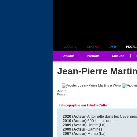
Simplement culte
ACCUEIL
CINÉMA
DVD
PEOPL
Actualité
Portraits
Culculte
Jean-Pierre Marti
Acteur
France
Filmographie sur FilmDeCulte
2020 (Acteur)
Antoinette dans les Cévennes
2010 (Acteur)
600 kilos d'or pur
2009 (Acteur)
Horde (La)
2009 (Acteur)
Gamines
2007 (Acteur)
Môme (La)