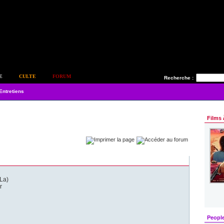
E
CULTE
FORUM
Recherche :
Entretiens
Films 
La)
r
Peopl