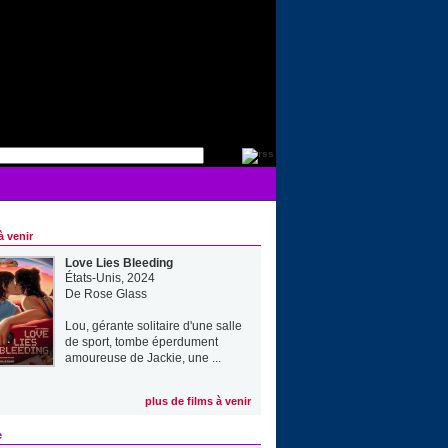
à venir
Love Lies Bleeding
États-Unis, 2024
De
Rose Glass
Lou, gérante solitaire d'une salle
de sport, tombe éperdument
amoureuse de Jackie, une ...
plus de films à venir
e