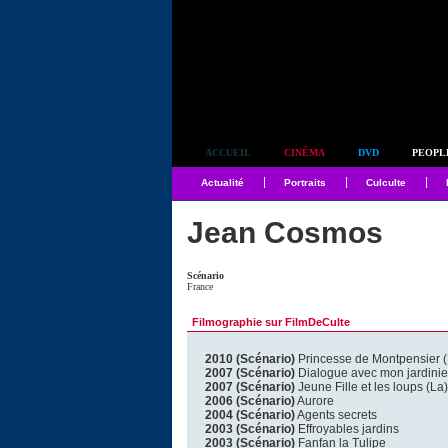
Simplement culte
ACCUEIL
CINÉMA
DVD
PEOPL
Actualité
Portraits
Culculte
Jean Cosmos
Scénario
France
Filmographie sur FilmDeCulte
2010 (Scénario)
Princesse de Montpensier (
2007 (Scénario)
Dialogue avec mon jardinie
2007 (Scénario)
Jeune Fille et les loups (La)
2006 (Scénario)
Aurore
2004 (Scénario)
Agents secrets
2003 (Scénario)
Effroyables jardins
2003 (Scénario)
Fanfan la Tulipe