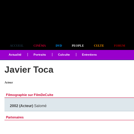
Simplement culte
ACCUEIL
CINÉMA
DVD
PEOPLE
CULTE
FORUM
Actualité
Portraits
Culculte
Entretiens
Javier Toca
Acteur
Filmographie sur FilmDeCulte
2002 (Acteur)
Salomé
Partenaires