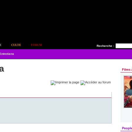
E
CULTE
FORUM
Recherche :
Entretiens
a
Films 
Peopl