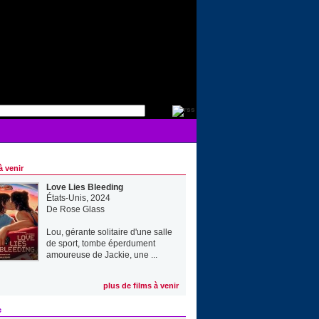
à venir
Love Lies Bleeding
États-Unis, 2024
De
Rose Glass
Lou, gérante solitaire d'une salle
de sport, tombe éperdument
amoureuse de Jackie, une ...
plus de films à venir
e