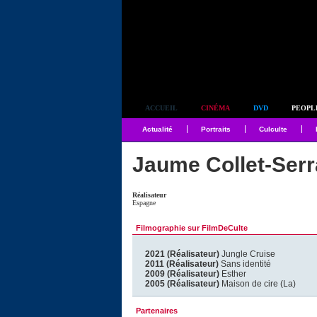
Simplement culte
ACCUEIL
CINÉMA
DVD
PEOPL
Actualité
Portraits
Culculte
Jaume Collet-Serr
Réalisateur
Espagne
Filmographie sur FilmDeCulte
2021 (Réalisateur)
Jungle Cruise
2011 (Réalisateur)
Sans identité
2009 (Réalisateur)
Esther
2005 (Réalisateur)
Maison de cire (La)
Partenaires