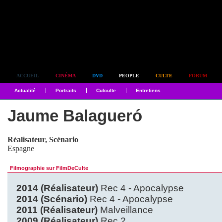
Simplement culte
ACCUEIL
CINÉMA
DVD
PEOPLE
CULTE
FORUM
Actualité
Portraits
Culculte
Entretiens
Jaume Balagueró
Réalisateur, Scénario
Espagne
Filmographie sur FilmDeCulte
2014 (Réalisateur)
Rec 4 - Apocalypse
2014 (Scénario)
Rec 4 - Apocalypse
2011 (Réalisateur)
Malveillance
2009 (Réalisateur)
Rec 2