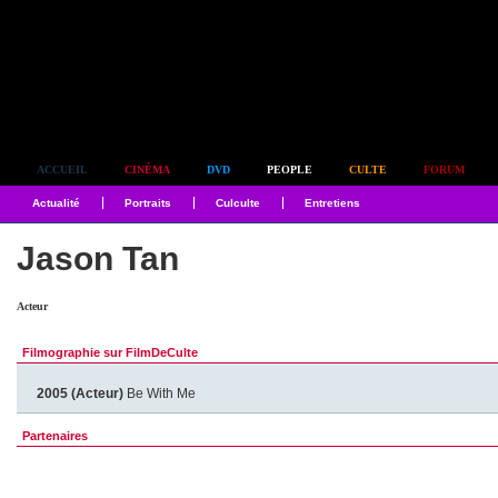
Simplement culte
ACCUEIL
CINÉMA
DVD
PEOPLE
CULTE
FORUM
Actualité
Portraits
Culculte
Entretiens
Jason Tan
Acteur
Filmographie sur FilmDeCulte
2005 (Acteur)
Be With Me
Partenaires