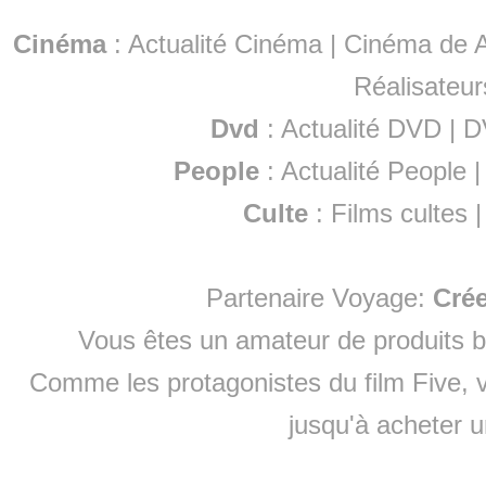
Cinéma
:
Actualité Cinéma
|
Cinéma de A
Réalisateur
Dvd
:
Actualité DVD
|
D
People
:
Actualité People
Culte
:
Films cultes
Partenaire Voyage:
Cré
Vous êtes un amateur de produits
b
Comme les protagonistes du film Five, v
jusqu'à
acheter 