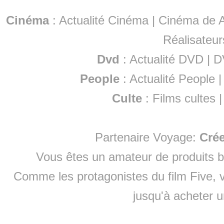
Cinéma
:
Actualité Cinéma
|
Cinéma de A
Réalisateur
Dvd
:
Actualité DVD
|
D
People
:
Actualité People
Culte
:
Films cultes
Partenaire Voyage:
Cré
Vous êtes un amateur de produits
b
Comme les protagonistes du film Five, v
jusqu'à
acheter 