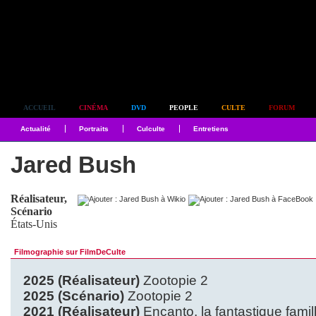
Simplement culte
ACCUEIL
CINÉMA
DVD
PEOPLE
CULTE
FORUM
Actualité
Portraits
Culculte
Entretiens
Jared Bush
Réalisateur,
Scénario
États-Unis
Filmographie sur FilmDeCulte
2025 (Réalisateur)
Zootopie 2
2025 (Scénario)
Zootopie 2
2021 (Réalisateur)
Encanto, la fantastique famil