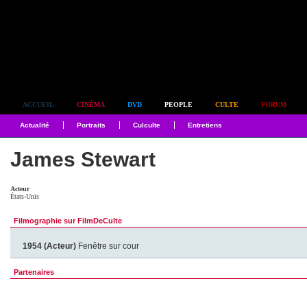
Simplement culte
ACCUEIL
CINÉMA
DVD
PEOPLE
CULTE
FORUM
Actualité
Portraits
Culculte
Entretiens
James Stewart
Acteur
États-Unis
Filmographie sur FilmDeCulte
1954 (Acteur)
Fenêtre sur cour
Partenaires