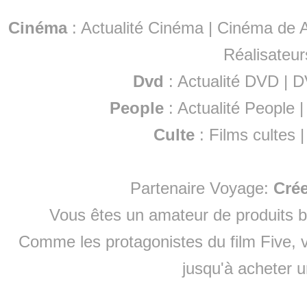
Cinéma
:
Actualité Cinéma
|
Cinéma de A
Réalisateur
Dvd
:
Actualité DVD
|
D
People
:
Actualité People
Culte
:
Films cultes
Partenaire Voyage:
Cré
Vous êtes un amateur de produits
b
Comme les protagonistes du film Five, v
jusqu'à
acheter 