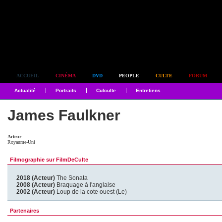
Simplement culte
ACCUEIL
CINÉMA
DVD
PEOPLE
CULTE
FORUM
Actualité
Portraits
Culculte
Entretiens
James Faulkner
Acteur
Royaume-Uni
Filmographie sur FilmDeCulte
2018 (Acteur)
The Sonata
2008 (Acteur)
Braquage à l'anglaise
2002 (Acteur)
Loup de la cote ouest (Le)
Partenaires