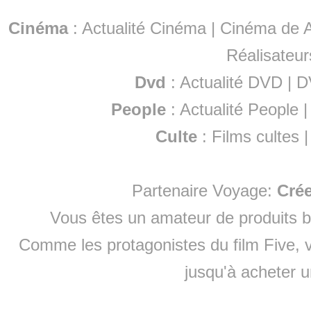
Cinéma
:
Actualité Cinéma
|
Cinéma de A
Réalisateur
Dvd
:
Actualité DVD
|
D
People
:
Actualité People
Culte
:
Films cultes
Partenaire Voyage:
Cré
Vous êtes un amateur de produits
b
Comme les protagonistes du film Five, v
jusqu'à
acheter 