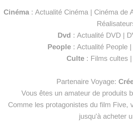
Cinéma
:
Actualité Cinéma
|
Cinéma de A
Réalisateur
Dvd
:
Actualité DVD
|
D
People
:
Actualité People
Culte
:
Films cultes
Partenaire Voyage:
Cré
Vous êtes un amateur de produits
b
Comme les protagonistes du film Five, v
jusqu'à
acheter 