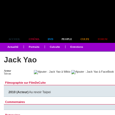
Simplement culte
ACCUEIL
CINÉMA
DVD
PEOPLE
CULTE
FORUM
Actualité
Portraits
Culculte
Entretiens
Jack Yao
Acteur
Taïwan
Filmographie sur FilmDeCulte
2010 (Acteur)
Au revoir Taipei
Commentaires