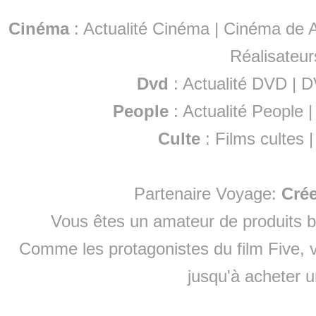
Cinéma
:
Actualité Cinéma
|
Cinéma de A
Réalisateur
Dvd
:
Actualité DVD
|
D
People
:
Actualité People
Culte
:
Films cultes
Partenaire Voyage:
Cré
Vous êtes un amateur de produits
b
Comme les protagonistes du film Five, v
jusqu'à
acheter 