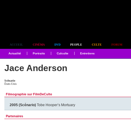
Simplement culte
ACCUEIL
CINÉMA
DVD
PEOPLE
CULTE
FORUM
Actualité
Portraits
Culculte
Entretiens
Jace Anderson
Scénario
États-Unis
Filmographie sur FilmDeCulte
2005 (Scénario)
Tobe Hooper’s Mortuary
Partenaires