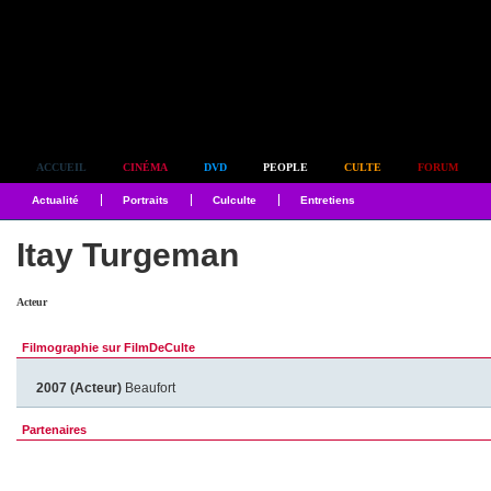
Simplement culte
ACCUEIL
CINÉMA
DVD
PEOPLE
CULTE
FORUM
Actualité
Portraits
Culculte
Entretiens
Itay Turgeman
Acteur
Filmographie sur FilmDeCulte
2007 (Acteur)
Beaufort
Partenaires