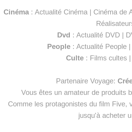
Cinéma
:
Actualité Cinéma
|
Cinéma de A
Réalisateur
Dvd
:
Actualité DVD
|
D
People
:
Actualité People
Culte
:
Films cultes
Partenaire Voyage:
Cré
Vous êtes un amateur de produits
b
Comme les protagonistes du film Five, v
jusqu'à
acheter 