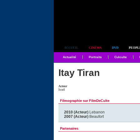
Simplement culte
ACCUEIL
CINÉMA
DVD
PEOPL
Actualité
Portraits
Culculte
Itay Tiran
Acteur
Israël
Filmographie sur FilmDeCulte
2010 (Acteur)
Lebanon
2007 (Acteur)
Beaufort
Partenaires