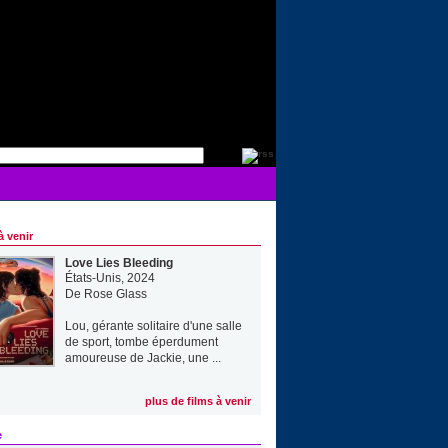
à venir
Love Lies Bleeding
États-Unis, 2024
De
Rose Glass
Lou, gérante solitaire d'une salle
de sport, tombe éperdument
amoureuse de Jackie, une ...
plus de films à venir
e