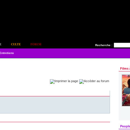
E
CULTE
FORUM
Recherche :
Entretiens
Films 
Peopl