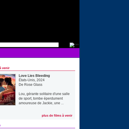
à venir
Love Lies Bleeding
États-Unis, 2024
De
Rose Glass
Lou, gérante solitaire d'une salle
de sport, tombe éperdument
amoureuse de Jackie, une ...
plus de films à venir
e