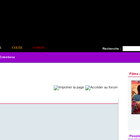
E
CULTE
FORUM
Recherche :
Entretiens
Films 
Peopl