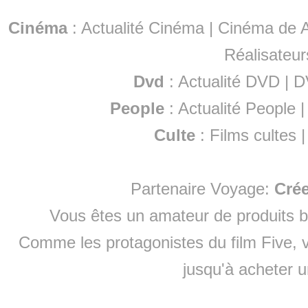
Cinéma
:
Actualité Cinéma
|
Cinéma de A
Réalisateur
Dvd
:
Actualité DVD
|
D
People
:
Actualité People
Culte
:
Films cultes
Partenaire Voyage:
Cré
Vous êtes un amateur de produits
b
Comme les protagonistes du film Five, v
jusqu'à
acheter 