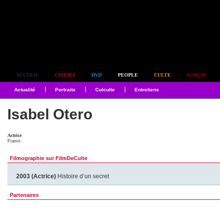
Simplement culte
ACCUEIL
CINÉMA
DVD
PEOPLE
CULTE
FORUM
Actualité
Portraits
Culculte
Entretiens
Isabel Otero
Actrice
France
Filmographie sur FilmDeCulte
2003 (Actrice)
Histoire d’un secret
Partenaires