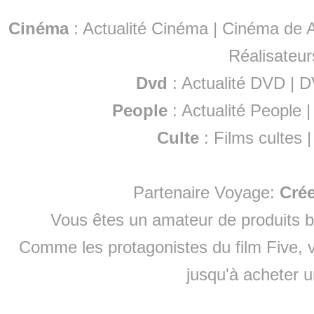
Cinéma
:
Actualité Cinéma
|
Cinéma de A
Réalisateur
Dvd
:
Actualité DVD
|
D
People
:
Actualité People
Culte
:
Films cultes
Partenaire Voyage:
Cré
Vous êtes un amateur de produits
b
Comme les protagonistes du film Five, v
jusqu'à
acheter 