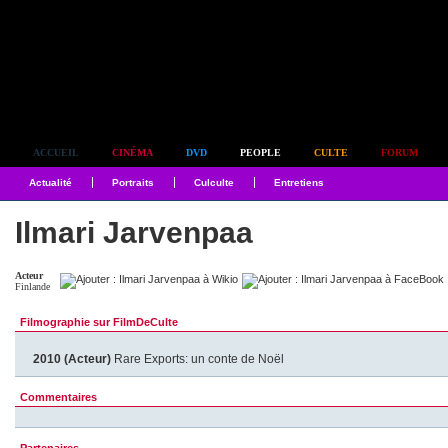
Simplement culte
ACCUEIL
CINÉMA
DVD
PEOPLE
CULTE
FORUM
Actualité
Portraits
Culculte
Entretiens
Ilmari Jarvenpaa
Acteur
Finlande
Filmographie sur FilmDeCulte
2010 (Acteur)
Rare Exports: un conte de Noël
Commentaires